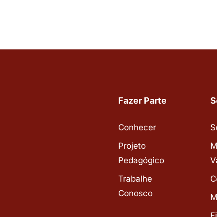
Fazer Parte
S
Conhecer
S
Projeto
M
Pedagógico
V
Trabalhe
C
Conosco
M
F