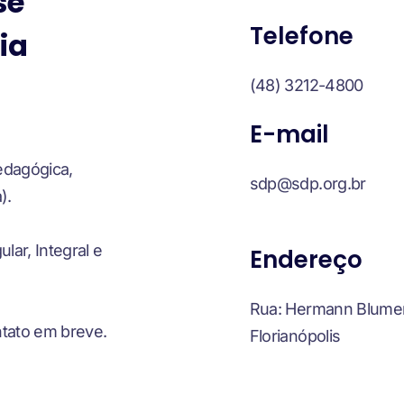
se
Telefone
ia
(48) 3212-4800
E-mail
edagógica,
sdp@sdp.org.br
).
lar, Integral e
Endereço
Rua: Hermann Blume
tato em breve.
Florianópolis